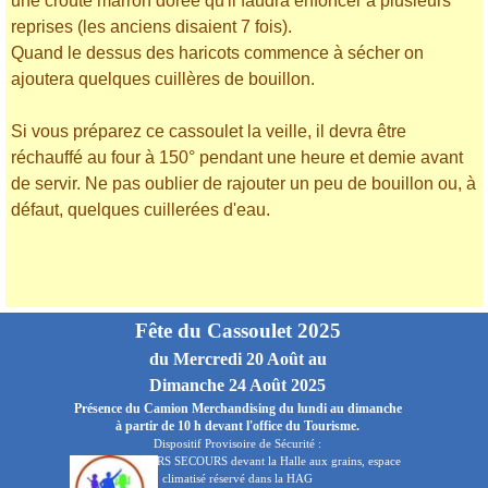
une croûte marron dorée qu'il faudra enfoncer à plusieurs
reprises (les anciens disaient 7 fois).
Quand le dessus des haricots commence à sécher on
ajoutera quelques cuillères de bouillon.
Si vous préparez ce cassoulet la veille, il devra être
réchauffé au four à 150° pendant une heure et demie avant
de servir. Ne pas oublier de rajouter un peu de bouillon ou, à
défaut, quelques cuillerées d'eau.
Fête du Cassoulet 2025
du Mercredi 20 Août au
Dimanche 24 Août 2025
Présence du Camion Merchandising du lundi au dimanche
à partir de 10 h devant l'office du Tourisme.
Dispositif Provisoire de Sécurité :
AUDE PREMIERS SECOURS devant la Halle aux grains, espace
climatisé réservé dans la HAG