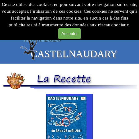
24
Aller au contenu
Sauter le menu
ème
Ce site utilise des cookies, en poursuivant votre navigation sur ce site,
vous acceptez l’utilisation de ces cookies. Ces cookies ne servent qu'à
faciliter la navigation dans notre site, en aucun cas à des fins
du 19 au 23
publicitaires ni à transmettre des données aux réseaux sociaux.
Accepter
Août 2026
CASTELNAUDARY